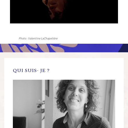
Photo : Valentine LaChapelière
QUI SUIS- JE ?