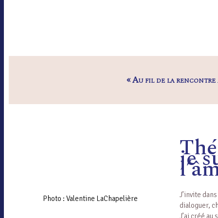
« Au fil de la rencontre
Thé
je 
l’âm
J’invite dan
Photo : Valentine LaChapelière
dialoguer, c
J’ai créé au