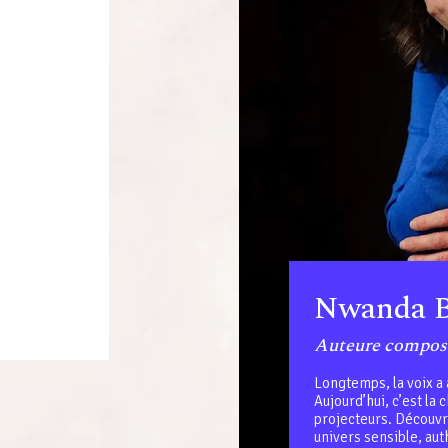
Nwanda B
Auteure composi
Longtemps, la voix a
Aujourd’hui, c’est la
projecteurs. Découvre
univers sensible, aut