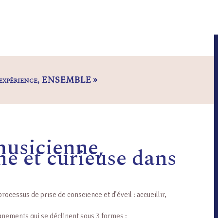
tte expérience, ENSEMBLE »
musicienne,
me et curieuse dans
ocessus de prise de conscience et d’éveil : accueillir,
agnements qui se déclinent sous 3 formes :